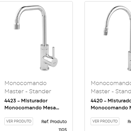
Monocomando
Monocomand
Master - Stander
Master - Stan
4423 – Misturador
4420 – Misturad
Monocomando Mesa
Monocomando 
Bica Baixa Master
Bica Alta Master
VER PRODUTO
VER PRODUTO
Ref. Produto
R
1105