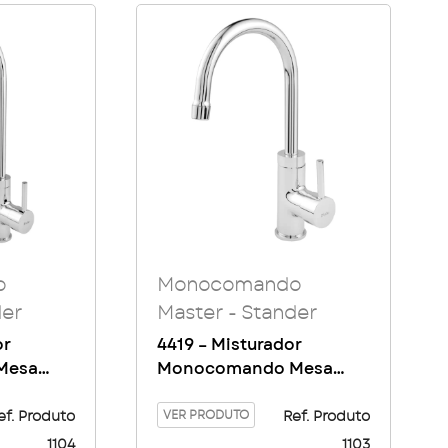
o
Monocomando
der
Master - Stander
or
4419 – Misturador
Mesa
Monocomando Mesa
Bica Alta Flat Master
VER PRODUTO
ef. Produto
Ref. Produto
1104
1103