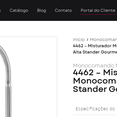
s
Catálogo
Blog
Contato
Portal do Cliente
Início
Monocomand
4462 – Misturador
Alta Stander Gourm
Monocomando M
4462 – Mi
Monocoma
Stander 
Especificações do