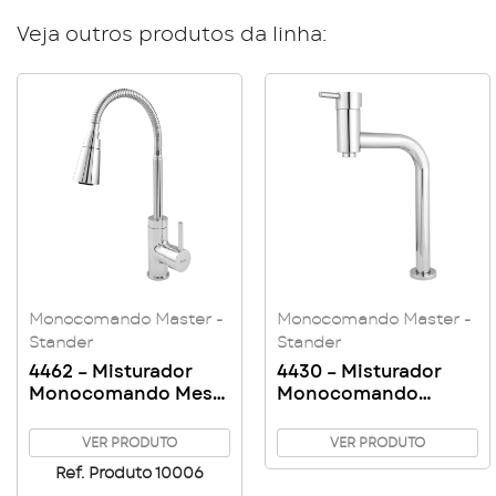
Veja outros produtos da linha:
Monocomando Master -
Monocomando Master -
Stander
Stander
4462 – Misturador
4430 – Misturador
Monocomando Mesa
Monocomando
Bica Alta Stander
Lavatório de Mesa
Gourmet Duo
Slim
VER PRODUTO
VER PRODUTO
Ref. Produto 10006