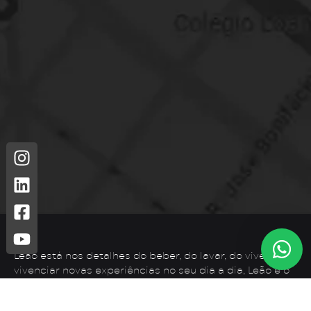
Leão está nos detalhes do beber, do lavar, do viver. Para
vivenciar novas experiências no seu dia a dia, Leão é o
que você precisa.