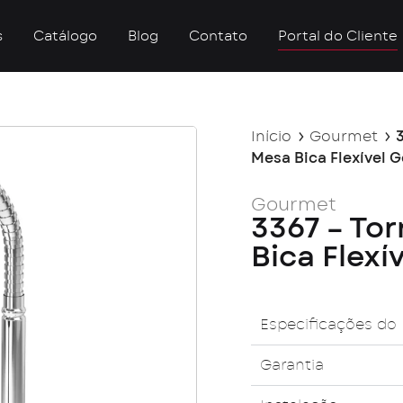
s
Catálogo
Blog
Contato
Portal do Cliente
Início
Gourmet
Mesa Bica Flexível 
Gourmet
3367 – To
Bica Flexí
Especificações do
Garantia