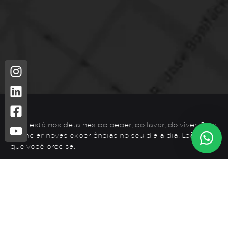
Leão está nos detalhes do beber, do lavar, do viver. Para
vivenciar novas experiências no seu dia a dia, Leão é o
que você precisa.
Telefone: (44) 3425-7300
Endereço: Rodovia PR 182 – KM 02 – Zona Rural, Loanda –
PR, 87900-000
E-mail:
contato@leaometais.com.br