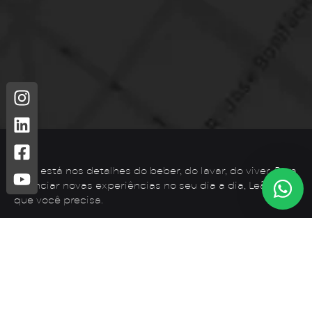
Leão está nos detalhes do beber, do lavar, do viver. Para
vivenciar novas experiências no seu dia a dia, Leão é o
que você precisa.
Telefone: (44) 3425-7300
Endereço: Rodovia PR 182 – KM 02 – Zona Rural, Loanda –
PR, 87900-000
E-mail:
contato@leaometais.com.br