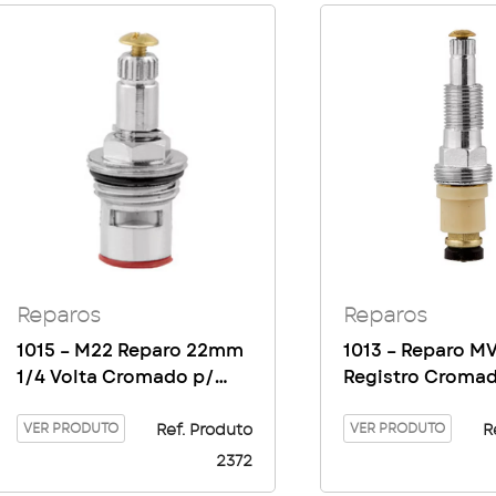
Reparos
Reparos
1015 – M22 Reparo 22mm
1013 – Reparo M
1/4 Volta Cromado p/
Registro Cromad
Torneira e Misturador c/
Parafuso
Parafuso Lado Esquerdo
VER PRODUTO
VER PRODUTO
Ref. Produto
R
2372