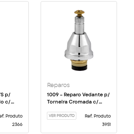
Reparos
VS p/
1009 – Reparo Vedante p/
o c/
Torneira Cromada c/
Rosca Capacete e
Parafuso
VER PRODUTO
ef. Produto
Ref. Produto
2366
3951