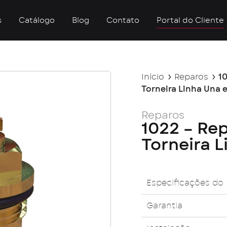
s
Catálogo
Blog
Contato
Portal do Cliente
Início
Reparos
10
Torneira Linha Una 
Reparos
1022 – Rep
Torneira 
Especificações do
Garantia