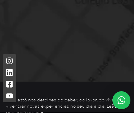
Leão está nos detalhes do beber, do lavar, do viver. Para
vivenciar novas experiências no seu dia a dia, Leão é o
que você precisa.
Telefone: (44) 3425-7300