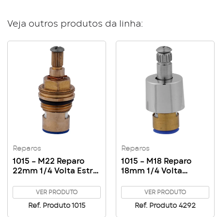
Veja outros produtos da linha:
Reparos
Reparos
1015 – M22 Reparo
1015 – M18 Reparo
22mm 1/4 Volta Estria
18mm 1/4 Volta
Docol p/ Torneira c/
Cromado p/ Torneira
Parafuso
c/ Parafuso e
VER PRODUTO
VER PRODUTO
Capacete
Ref. Produto 1015
Ref. Produto 4292