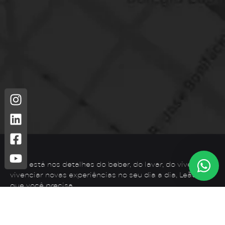
Leão está nos detalhes do beber, do lavar, do viver. Para
vivenciar novas experiências no seu dia a dia, Leão é o
que você precisa.
Telefone: (44) 3425-7300