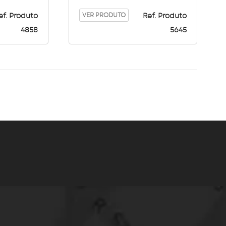
Gaveta 1″1/4 – 1″ 1/2 C76
VER PRODUTO
ef. Produto
Ref. Produto
4858
5645