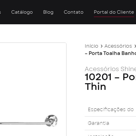
s
Catálogo
Blog
Contato
Portal do Cliente
Início
Acessórios
– Porta Toalha Banh
Acessórios Shin
10201 – Po
Thin
Especificações do
Garantia