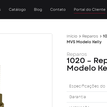
s
Catálogo
Blog
Contato
Portal do Cliente
Início
Reparos
10
MVS Modelo Kelly
Reparos
1020 – Re
Modelo Ke
Especificações do
Garantia