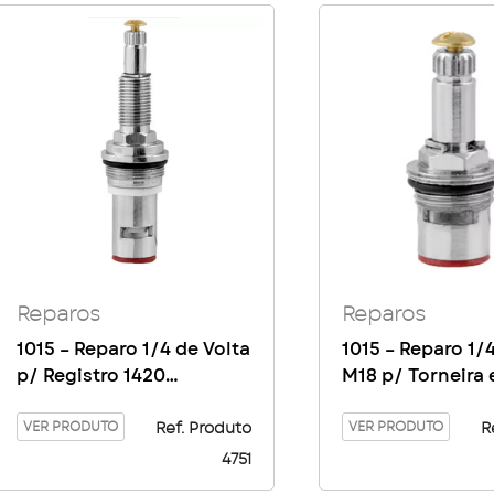
Reparos
Reparos
1015 – Reparo 1/4 de Volta
1015 – Reparo 1/
p/ Registro 1420
M18 p/ Torneira 
Cromado c/ Parafuso
Misturador c/ P
VER PRODUTO
Lado Esquerdo
VER PRODUTO
Ref. Produto
R
4751