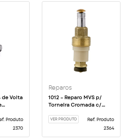
Reparos
4 de Volta
1012 – Reparo MVS p/
e
Torneira Cromada c/
arafuso
Parafuso
VER PRODUTO
ef. Produto
Ref. Produto
2370
2364