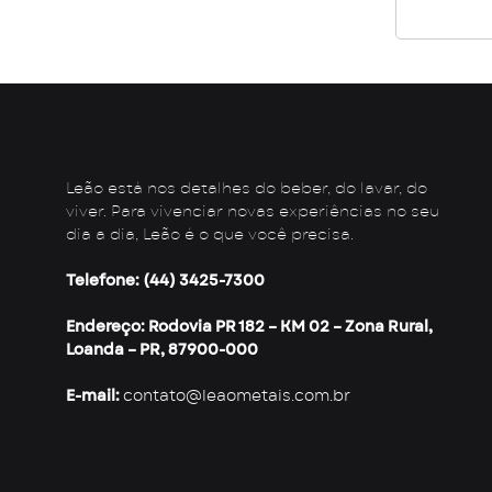
Leão está nos detalhes do beber, do lavar, do
viver. Para vivenciar novas experiências no seu
dia a dia, Leão é o que você precisa.
Telefone: (44) 3425-7300
Endereço: Rodovia PR 182 – KM 02 – Zona Rural,
Loanda – PR, 87900-000
E-mail:
contato@leaometais.com.br