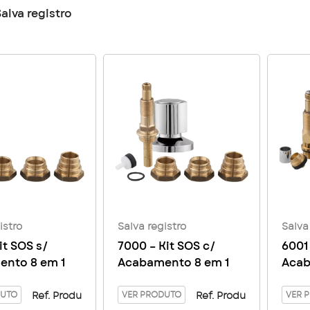
alva registro
istro
Salva registro
Salva
it SOS s/
7000 – Kit SOS c/
6001 
nto 8 em 1
Acabamento 8 em 1
Acab
DUTO
VER PRODUTO
VER 
Ref. Produ
Ref. Produ