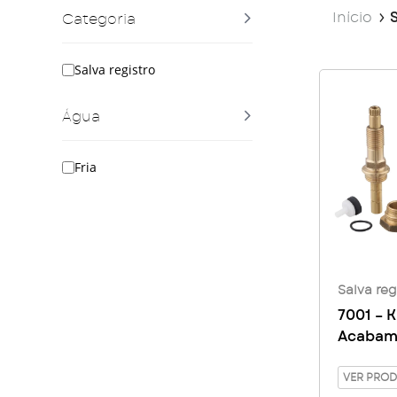
Início
S
Categoria
Salva registro
Água
Fria
Salva reg
7001 – K
Acabame
VER PRO