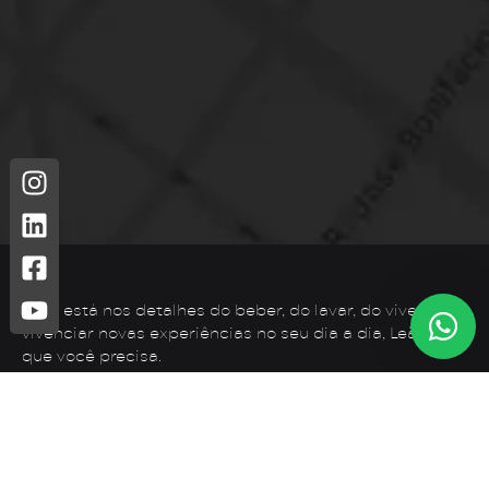
Leão está nos detalhes do beber, do lavar, do viver. Para
vivenciar novas experiências no seu dia a dia, Leão é o
que você precisa.
Telefone: (44) 3425-7300
Endereço: Rodovia PR 182 – KM 02 – Zona Rural, Loanda –
PR, 87900-000