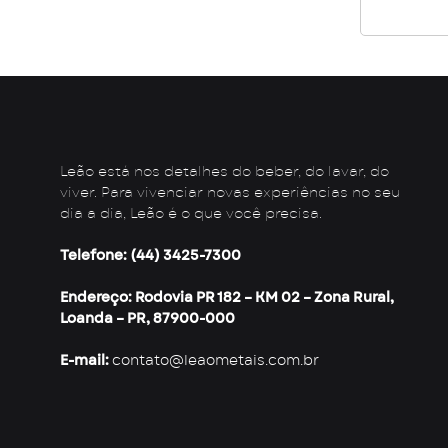
Leão está nos detalhes do beber, do lavar, do
viver. Para vivenciar novas experiências no seu
dia a dia, Leão é o que você precisa.
Telefone: (44) 3425-7300
Endereço: Rodovia PR 182 – KM 02 – Zona Rural,
Loanda – PR, 87900-000
E-mail:
contato@leaometais.com.br