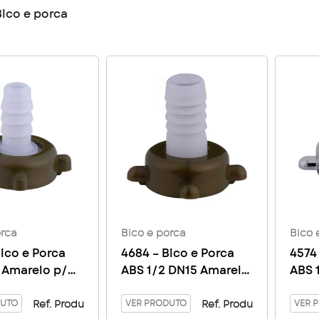
Bico e porca
orca
Bico e porca
Bico 
ico e Porca
4684 – Bico e Porca
4574
 Amarelo p/
ABS 1/2 DN15 Amarelo
ABS 
a Jardim
p/ Torneira Jardim
Crom
DUTO
VER PRODUTO
Jard
VER 
Ref. Produ
Ref. Produ