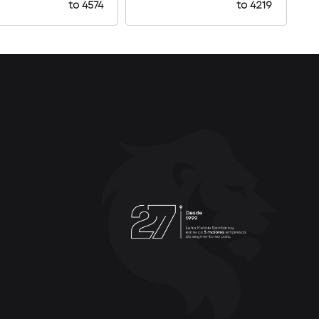
to 4574
to 4219