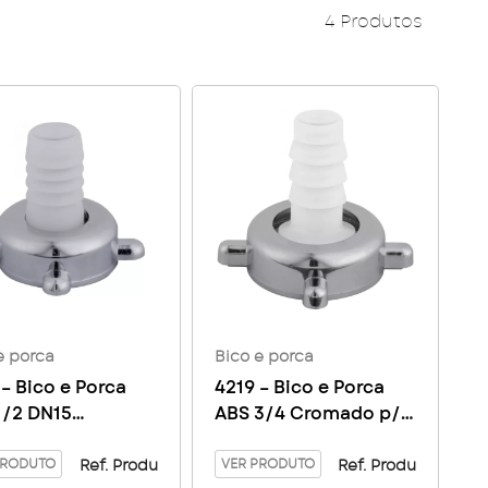
4 Produtos
e porca
Bico e porca
 – Bico e Porca
4219 – Bico e Porca
1/2 DN15
ABS 3/4 Cromado p/
ado p/ Torneira
Torneira Jardim
im
PRODUTO
VER PRODUTO
Ref. Produ
Ref. Produ