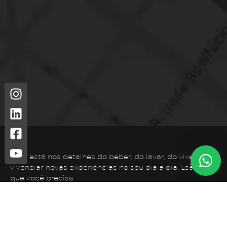
Leão está nos detalhes do beber, do lavar, do viver. Para
vivenciar novas experiências no seu dia a dia, Leão é o
que você precisa.
Telefone: (44) 3425-7300
Endereço: Rodovia PR 182 – KM 02 – Zona Rural, Loanda –