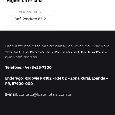
Higiênica Prisma
VER PRODUTO
Ref. Produto 8519
Leão está nos detalhes do beber, do lavar, do viver. Para
vivenciar novas experiências no seu dia a dia, Leão é o
que você precisa.
Telefone: (44) 3425-7300
Endereço: Rodovia PR 182 – KM 02 – Zona Rural, Loanda –
PR, 87900-000
E-mail:
contato@leaometais.com.br