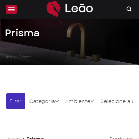
Prisma
Início
»
Prisma
Categoria
Ambiente
Selecione a co