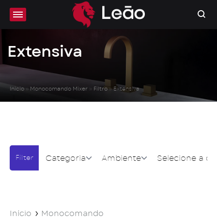
Extensiva
Início
»
Monocomando Mixer
»
Filtro
»
Extensiva
Categoria
Ambiente
Selecione a co
Início
Monocomando