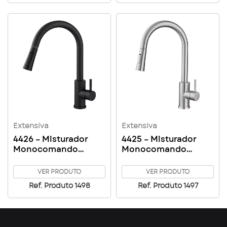
Extensiva
Extensiva
4426 – Misturador
4425 – Misturador
Monocomando
Monocomando
Cozinha Mesa Bica
Cozinha Mesa Bica
Alta c/ Ducha
Alta c/ Ducha
VER PRODUTO
VER PRODUTO
Extensiva Aço Inox
Extensiva Aço Inox
Ref. Produto 1498
Ref. Produto 1497
304 Black
304