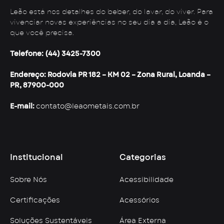
Leão está nos detalhes do beber, do lavar, do viver. Para
vivenciar novas experiências no seu dia a dia, Leão é o
que você precisa.
Telefone: (44) 3425-7300
Endereço: Rodovia PR 182 – KM 02 – Zona Rural, Loanda –
PR, 87900-000
E-mail:
contato@leaometais.com.br
Institucional
Categorias
Sobre Nós
Acessibilidade
Certificações
Acessórios
Soluções Sustentáveis
Área Externa