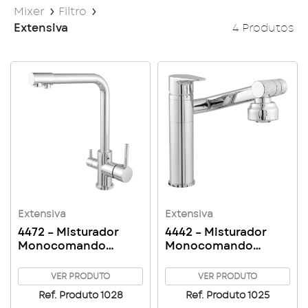
Mixer
Filtro
Extensiva
4 Produtos
Extensiva
Extensiva
4472 – Misturador
4442 – Misturador
Monocomando
Monocomando
Cozinha p/
Lavatório Mixer
Purificador de Água
VER PRODUTO
VER PRODUTO
Ref. Produto 1028
Ref. Produto 1025