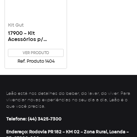
Kit Gut
17900 – Kit
Acessórios p/
Banheiro Gut
VER PRODUTO
Ref. Produto 1404
Leão está nos detalhes do beber, do lavar, do viver. Para
vivenciar novas experiências no seu dia a dia, Leão é o
que você precisa.
Telefone: (44) 3425-7300
Endereço: Rodovia PR 182 – KM 02 – Zona Rural, Loanda –