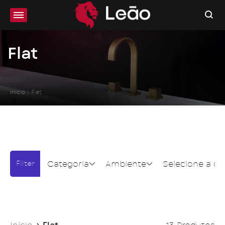
Flat
Início
»
Flat
Categoria
Ambiente
Selecione a co