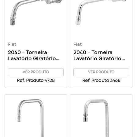
Flat
Flat
2040 – Torneira
2040 – Torneira
Lavatório Giratório
Lavatório Giratório
Parede Arejador
Parede Arejador
Articulado Flat C71
Articulado Flat C61
VER PRODUTO
VER PRODUTO
Ref. Produto 4728
Ref. Produto 3468