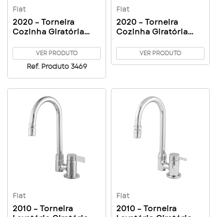
Flat
Flat
2020 – Torneira
2020 – Torneira
Cozinha Giratória
Cozinha Giratória
Mesa Arejador
Mesa Arejador
Articulado Flat C70
Articulado Flat C61
VER PRODUTO
VER PRODUTO
Ref. Produto 3469
Flat
Flat
2010 – Torneira
2010 – Torneira