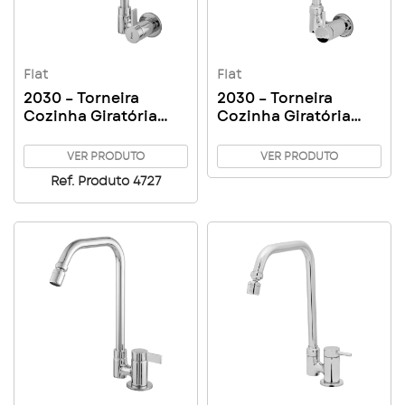
Flat
Flat
2030 – Torneira
2030 – Torneira
Cozinha Giratória
Cozinha Giratória
Parede Arejador
Parede Arejador
Articulado C70
Articulado C61
VER PRODUTO
VER PRODUTO
Ref. Produto 4727