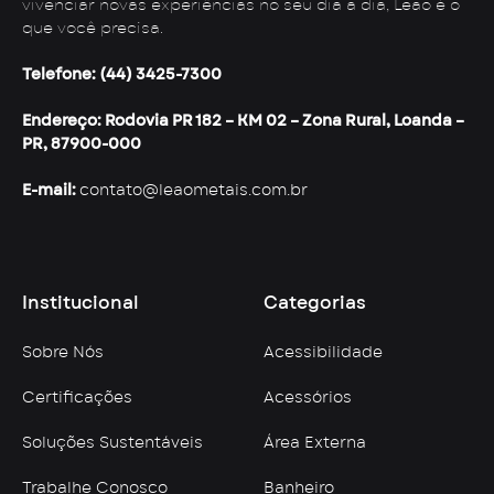
vivenciar novas experiências no seu dia a dia, Leão é o
que você precisa.
Telefone: (44) 3425-7300
Endereço: Rodovia PR 182 – KM 02 – Zona Rural, Loanda –
PR, 87900-000
E-mail:
contato@leaometais.com.br
Institucional
Categorias
Sobre Nós
Acessibilidade
Certificações
Acessórios
Soluções Sustentáveis
Área Externa
Trabalhe Conosco
Banheiro