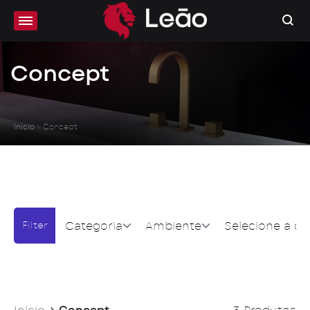
Concept
Início
»
Concept
Categoria
Ambiente
Selecione a co