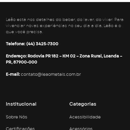
Leão está nos detalhes do beber, do lavar, do viver. Para
vivenciar novas experiências no seu dia a dia, Leão é o
que você precisa.
Telefone: (44) 3425-7300
Endereço: Rodovia PR 182 – KM 02 – Zona Rural, Loanda –
PR, 87900-000
E-mail:
contato@leaometais.com.br
Institucional
Categorias
Sobre Nós
Acessibilidade
Certificações
Acessórios