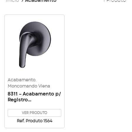
Início
Acabamento
1 Produto
Acabamento
,
Moncomando Viena
8311 – Acabamento p/
Registro
Monocomando Viena
para Base Leão/Deca
VER PRODUTO
Ref. Produto 1564