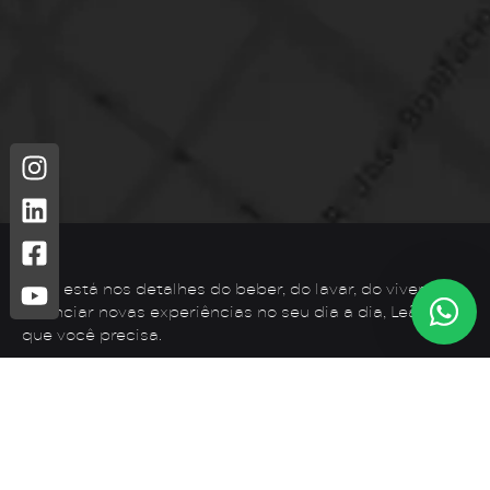
Leão está nos detalhes do beber, do lavar, do viver. Para
vivenciar novas experiências no seu dia a dia, Leão é o
que você precisa.
Telefone: (44) 3425-7300
Endereço: Rodovia PR 182 – KM 02 – Zona Rural, Loanda –
PR, 87900-000