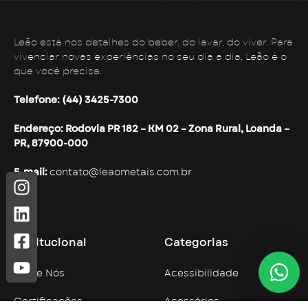
Leão está nos detalhes do beber, do lavar, do viver. Para
vivenciar novas experiências no seu dia a dia, Leão é o
que você precisa.
Telefone: (44) 3425-7300
Endereço: Rodovia PR 182 – KM 02 – Zona Rural, Loanda –
PR, 87900-000
E-mail:
contato@leaometais.com.br
Institucional
Categorias
Sobre Nós
Acessibilidade
Certificações
Acessórios