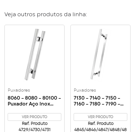
Veja outros produtos da linha:
Puxadores
Puxadores
8060 – 8080 – 80100 –
7130 – 7140 – 7150 –
Puxador Aço Inox
7160 – 7180 – 7190 –
60/80/100cm
71100 – Puxador Barra
Chata Alumínio –
VER PRODUTO
VER PRODUTO
30/40/50/60/80/90/
Ref. Produto
Ref. Produto
100cm
4729/4730/4731
4845/4846/4847/4848/48