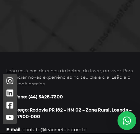
Leão está nos detalhes do beber, do lavar, do viver. Para
vivenciar novas experiências no seu dia a dia, Leão é o
que você precisa.
Telefone: (44) 3425-7300
Endereço: Rodovia PR 182 – KM 02 – Zona Rural, Loanda –
PR, 87900-000
E-mail:
contato@leaometais.com.br