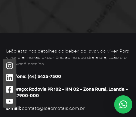
Leão está nos detalhes do beber, do lavar, do viver. Para
vivenciar novas experiências no seu dia a dia, Leão é o
que você precisa.
Telefone: (44) 3425-7300
Endereço: Rodovia PR 182 – KM 02 – Zona Rural, Loanda –
PR, 87900-000
E-mail:
contato@leaometais.com.br