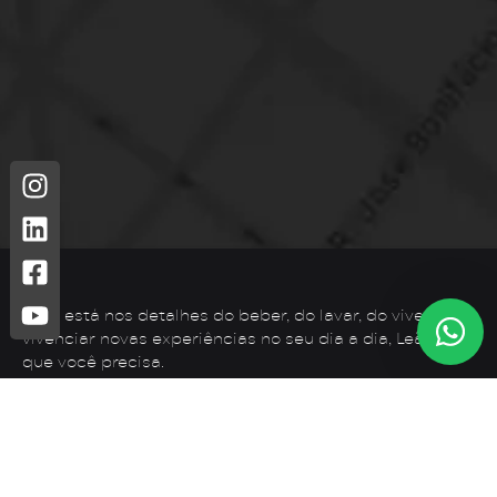
Leão está nos detalhes do beber, do lavar, do viver. Para
vivenciar novas experiências no seu dia a dia, Leão é o
que você precisa.
Telefone: (44) 3425-7300
Endereço: Rodovia PR 182 – KM 02 – Zona Rural, Loanda –
PR, 87900-000