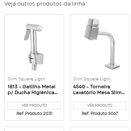
Veja outros produtos da linha:
Slim Square Ligth
Slim Square Ligth
1813 – Gatilho Metal
4540 – Torneira
p/ Ducha Higiênica
Lavatório Mesa Slim
Redonda Luxo Slim-
Square Ligth
Shine – Square Ligth
VER PRODUTO
VER PRODUTO
Ref. Produto 2031
Ref. Produto 5067