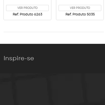
Cozinha Mesa Bica
Cozinha Mesa Bica
Alta Gourmet
Alta Gourmet Luxo
VER PRODUTO
VER PRODUTO
Ref. Produto 6263
Ref. Produto 5035
Inspire-se