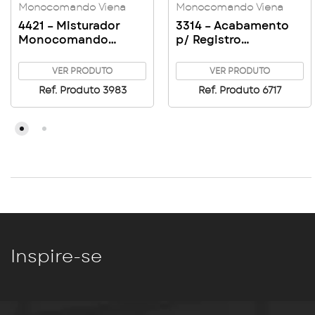
Monocomando Viena
Monocomando Viena
4421 – Misturador
3314 – Acabamento
Monocomando
p/ Registro
Cozinha Mesa Ducha
Monocomando Viena
Extensiva Viena
VER PRODUTO
VER PRODUTO
Ref. Produto 3983
Ref. Produto 6717
Inspire-se