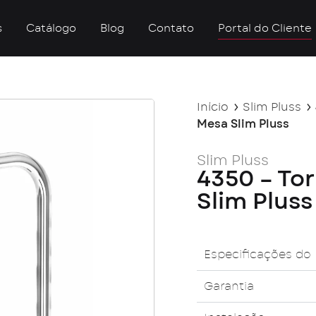
s
Catálogo
Blog
Contato
Portal do Cliente
Início
Slim Pluss
Mesa Slim Pluss
Slim Pluss
4350 – Tor
Slim Pluss
Especificações do
Garantia