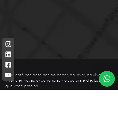
Leão está nos detalhes do beber, do lavar, do viver. Para
vivenciar novas experiências no seu dia a dia, Leão é o
que você precisa.
Telefone: (44) 3425-7300
Endereço: Rodovia PR 182 – KM 02 – Zona Rural, Loanda –
PR, 87900-000