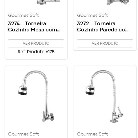
Gourmet Soft
Gourmet Soft
3274 – Torneira
3272 – Torneira
Cozinha Mesa com
Cozinha Parede com
Filtro Gourmet Soft –
Filtro Gourmet Soft –
C17 – Copo ABS
C62
VER PRODUTO
VER PRODUTO
Ref. Produto 6178
Gourmet Soft
Gourmet Soft