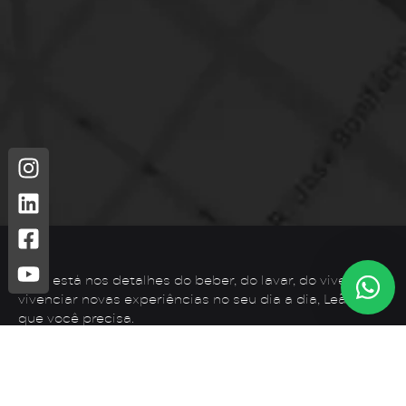
Leão está nos detalhes do beber, do lavar, do viver. Para
vivenciar novas experiências no seu dia a dia, Leão é o
que você precisa.
Telefone: (44) 3425-7300
Endereço: Rodovia PR 182 – KM 02 – Zona Rural, Loanda –