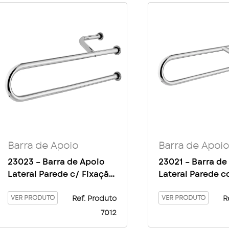
Barra de Apoio
Barra de Apoio
23023 – Barra de Apoio
23021 – Barra de
Lateral Parede c/ Fixação
Lateral Parede 
Lado Esquerdo 80cm
Fixação Lado Dir
1″1/4
VER PRODUTO
80cm 1″1/4
VER PRODUTO
Ref. Produto
R
7012