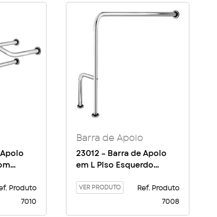
Barra de Apoio
 Apoio
23012 – Barra de Apoio
com
em L Piso Esquerdo
eito
80×80 1″1/.4
VER PRODUTO
ef. Produto
Ref. Produto
7010
7008