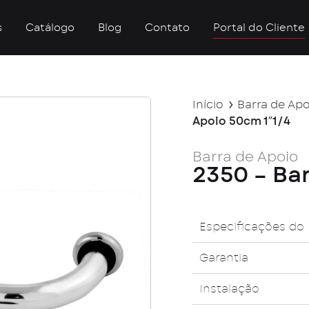
s
Catálogo
Blog
Contato
Portal do Cliente
Início
Barra de Apo
Apoio 50cm 1″1/4
Barra de Apoio
2350 – Bar
Especificações do
Garantia
Instalação