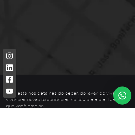
Leão está nos detalhes do beber, do lavar, do viver. Para
vivenciar novas experiências no seu dia a dia, Leão é o
que você precisa.
Telefone: (44) 3425-7300
Endereço: Rodovia PR 182 – KM 02 – Zona Rural, Loanda –