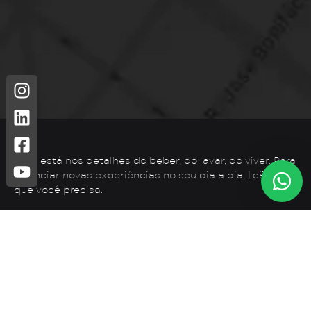
Leão está nos detalhes do beber, do lavar, do viver. Para
vivenciar novas experiências no seu dia a dia, Leão é o
que você precisa.
Telefone: (44) 3425-7300
Endereço: Rodovia PR 182 – KM 02 – Zona Rural, Loanda –
PR, 87900-000
E-mail:
contato@leaometais.com.br