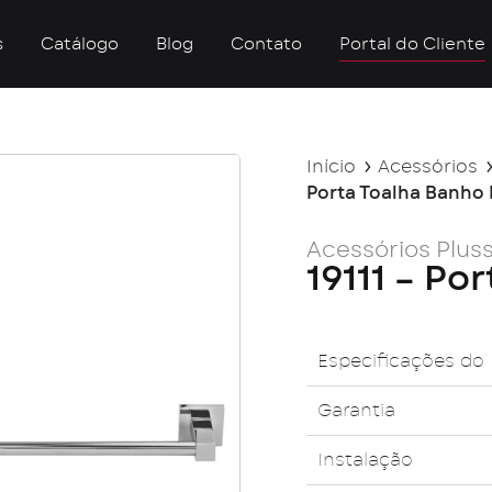
s
Catálogo
Blog
Contato
Portal do Cliente
Início
Acessórios
Porta Toalha Banho 
Acessórios Plus
19111 – Po
Especificações do
Garantia
Instalação