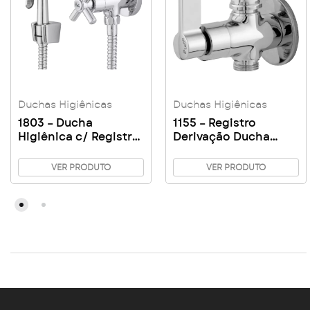
Duchas Higiênicas
Duchas Higiênicas
1803 – Ducha
1155 – Registro
Higiênica c/ Registro
Derivação Ducha
de Derivação 120cm
Higiênica
Gatilho Metal
VER PRODUTO
VER PRODUTO