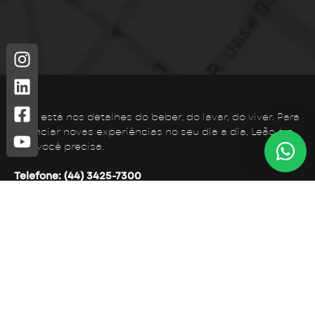
Leão está nos detalhes do beber, do lavar, do viver. Para
vivenciar novas experiências no seu dia a dia, Leão é o
que você precisa.
Telefone: (44) 3425-7300
Endereço: Rodovia PR 182 – KM 02 – Zona Rural, Loanda –
PR, 87900-000
E-mail:
contato@leaometais.com.br