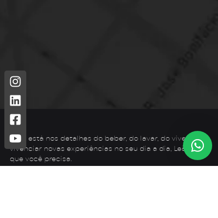
Leão está nos detalhes do beber, do lavar, do viver. Para
vivenciar novas experiências no seu dia a dia, Leão é o
que você precisa.
Telefone: (44) 3425-7300
Endereço: Rodovia PR 182 – KM 02 – Zona Rural, Loanda –
PR, 87900-000