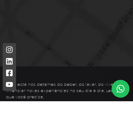
Leão está nos detalhes do beber, do lavar, do viver. Para
vivenciar novas experiências no seu dia a dia, Leão é o
que você precisa.
Telefone: (44) 3425-7300
Endereço: Rodovia PR 182 – KM 02 – Zona Rural, Loanda –
PR, 87900-000