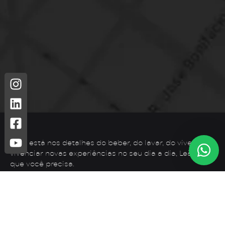
Leão está nos detalhes do beber, do lavar, do viver. Para
vivenciar novas experiências no seu dia a dia, Leão é o
que você precisa.
Telefone: (44) 3425-7300
Endereço: Rodovia PR 182 – KM 02 – Zona Rural, Loanda –
PR, 87900-000