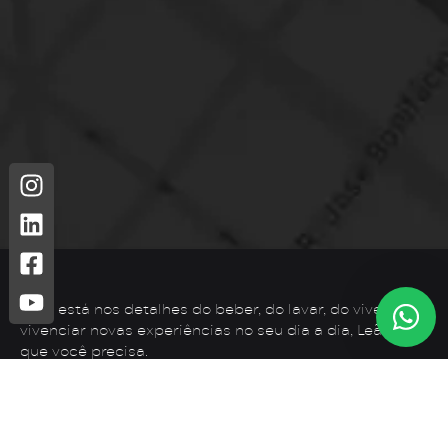
Leão está nos detalhes do beber, do lavar, do viver. Para
vivenciar novas experiências no seu dia a dia, Leão é o
que você precisa.
Telefone: (44) 3425-7300
Endereço: Rodovia PR 182 – KM 02 – Zona Rural, Loanda –